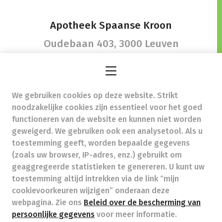
Apotheek Spaanse Kroon
Oudebaan 403,
3000 Leuven
We gebruiken cookies op deze website. Strikt
info@apotheekspaansekroon.be
-
noodzakelijke cookies zijn essentieel voor het goed
Ondernemingsnummer (BTW nr.) (BE)0462374749
functioneren van de website en kunnen niet worden
Beroepstitel:
Apotheker werkzaam in België
geweigerd. We gebruiken ook een analysetool. Als u
toestemming geeft, worden bepaalde gegevens
Beroepsvereniging:
Algemene Pharmaceutische
Bond
autorisatienummer FAGG 245402
(zoals uw browser, IP-adres, enz.) gebruikt om
Valt onder toezicht van de Orde der Apothekers,
geaggregeerde statistieken te genereren. U kunt uw
02/537.42.67, Henri Jasparlaan 94 1060 Brussel
toestemming altijd intrekken via de link “mijn
Deontologie:
Code van de farmaceutische plichtenleer
cookievoorkeuren wijzigen” onderaan deze
Tarieven terugbetaalde zorg
webpagina. Zie ons
Beleid over de bescherming van
persoonlijke gegevens
voor meer informatie.