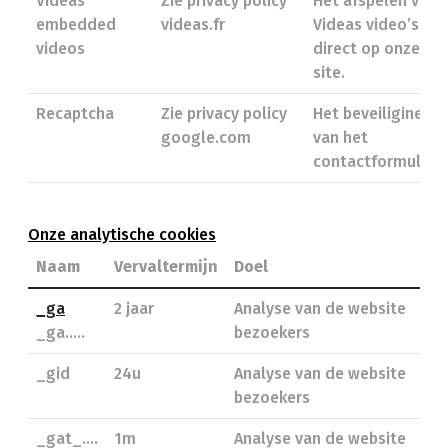
Videas
Zie privacy policy
Het afspelen van
embedded
videas.fr
Videas video’s
videos
direct op onze
site.
Recaptcha
Zie privacy policy
Het beveiliginen
google.com
van het
contactformulier.
Onze analytische cookies
Naam
Vervaltermijn
Doel
_ga
2 jaar
Analyse van de website
_ga.....
bezoekers
_gid
24u
Analyse van de website
bezoekers
_gat_....
1m
Analyse van de website