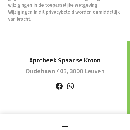
wijzigingen in de toepasselijke wetgeving.
Wijzigingen in dit privacybeleid worden onmiddellijk
van kracht.
Apotheek Spaanse Kroon
Oudebaan 403,
3000 Leuven
info@apotheekspaansekroon.be
-
Ondernemingsnummer (BTW nr.) (BE)0462374749