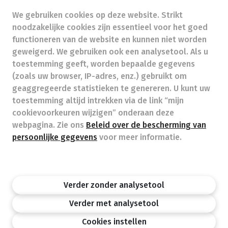
Beroepstitel:
Apotheker werkzaam in België
We gebruiken cookies op deze website. Strikt
noodzakelijke cookies zijn essentieel voor het goed
functioneren van de website en kunnen niet worden
Beroepsvereniging:
Algemene Pharmaceutische
geweigerd. We gebruiken ook een analysetool. Als u
Bond
autorisatienummer FAGG 245402
toestemming geeft, worden bepaalde gegevens
Valt onder toezicht van de Orde der Apothekers,
(zoals uw browser, IP-adres, enz.) gebruikt om
02/537.42.67, Henri Jasparlaan 94 1060 Brussel
geaggregeerde statistieken te genereren. U kunt uw
Deontologie:
Code van de farmaceutische plichtenleer
toestemming altijd intrekken via de link “mijn
Tarieven terugbetaalde zorg
cookievoorkeuren wijzigen” onderaan deze
webpagina. Zie ons
Beleid over de bescherming van
persoonlijke gegevens
voor meer informatie.
Apotheek.be
Orde Der Apothekers
FAGG
Privacy policy
Wettelijke vermeldingen
Disclaimer
©APB
Verder zonder analysetool
design by
Verder met analysetool
Cookies instellen